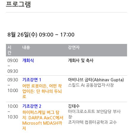
프로그램
8월 26일(수) 09:00 ~ 17:00
시
내용
강연자
간
09:00
개회식
개회사 및 축사
~
09:30
09:30
기조강연 1
아비나브 굽타(Abhinav Gupta)
~
스킬드 AI 공동창업자·사장
어떤 로봇이든, 어떤 작
10:00
업이든: 단 하나의 두뇌
로
10:00
기조강연 2
김태수
~
마이크로소프트 보안담당 부사
하이퍼스케일 버그 탐
10:30
장·
지: DARPA AixCC에서
조지아텍 컴퓨터공학과 교수
Microsoft MDASH까
지