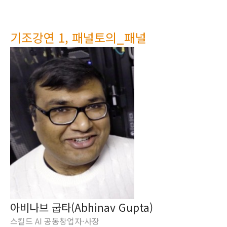
기조강연 1, 패널토의_패널
아비나브 굽타(Abhinav Gupta)
스킬드 AI 공동창업자·사장