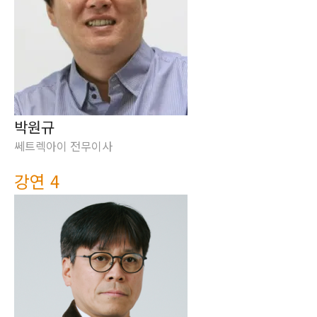
박원규
쎄트렉아이 전무이사
강연 4