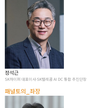
정석근
SK하이퍼 대표이사·SK텔레콤 AI DC 통합 추진단장
패널토의_좌장