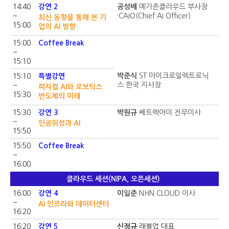
14:40
강연 2
공성배
메가존클라우드 부사장
~
·CAIO(Chief AI Officer)
최신 동향을 통해 본 기
15:00
업의 AI 방향
15:00
Coffee Break
~
15:10
박준식
ST 마이크로일렉트로닉
15:10
특별강연
스 한국 지사장
~
피지컬 AI와 로보틱스
15:30
반도체의 미래
15:30
강연 3
박원규
쎄트렉아이 전무이사
~
인공위성과 AI
15:50
15:50
Coffee Break
~
16:00
클라우드 세션(NIPA, 오픈세션)
16:00
강연 4
이일준
NHN CLOUD 이사
~
AI 인프라와 데이터센터
16:20
16:20
강연 5
신정규
래블업 대표