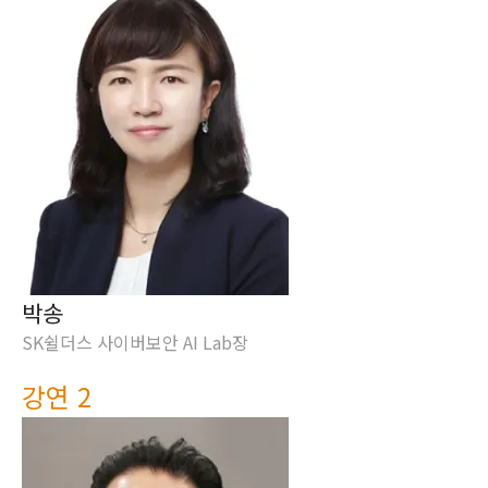
박송
SK쉴더스 사이버보안 AI Lab장
강연 2