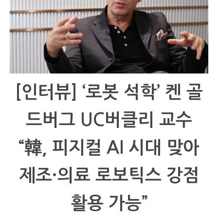
[인터뷰] ‘로봇 석학’ 켄 골
드버그 UC버클리 교수
“韓, 피지컬 AI 시대 맞아
제조·의료 로보틱스 강점
활용 가능”