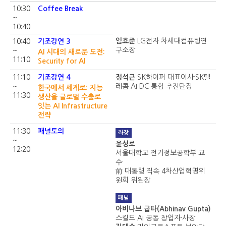
10:30
Coffee Break
~
10:40
임효준
LG전자 차세대컴퓨팅연
10:40
기조강연 3
구소장
~
AI 시대의 새로운 도전:
11:10
Security for AI
11:10
기조강연 4
정석근
SK하이퍼 대표이사·SK텔
~
레콤 AI DC 통합 추진단장
한국에서 세계로: 지능
11:30
생산을 글로벌 수출로
잇는 AI Infrastructure
전략
11:30
패널토의
좌장
~
윤성로
12:20
서울대학교 전기정보공학부 교
수·
前 대통령 직속 4차산업혁명위
원회 위원장
패널
아비나브 굽타(Abhinav Gupta)
스킬드 AI 공동 창업자·사장