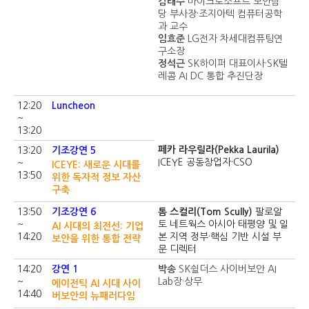
김태수
마이크로소프트 보안담
당 부사장·조지아텍 컴퓨터공학
과 교수
임효준
LG전자 차세대컴퓨팅연
구소장
정석근
SK하이퍼 대표이사·SK텔
레콤 AI DC 통합 추진단장
12:20
Luncheon
~
13:20
페카 라우릴라(Pekka Laurila)
13:20
기조강연 5
ICEYE 공동창업자·CSO
~
ICEYE: 새로운 시대를
13:50
위한 독자적 정보 자산
구축
13:50
기조강연 6
톰 스컬리(Tom Scully)
팔로알
~
토 네트웍스 아시아 태평양 및 일
AI 시대의 최전선: 기업
14:20
본 지역 정부·핵심 기반 시설 부
보안을 위한 통합 전략
문 디렉터
14:20
강연 1
박송
SK쉴더스 사이버보안 AI
~
Lab장·상무
에이전틱 AI 시대 사이
14:40
버보안의 뉴패러다임