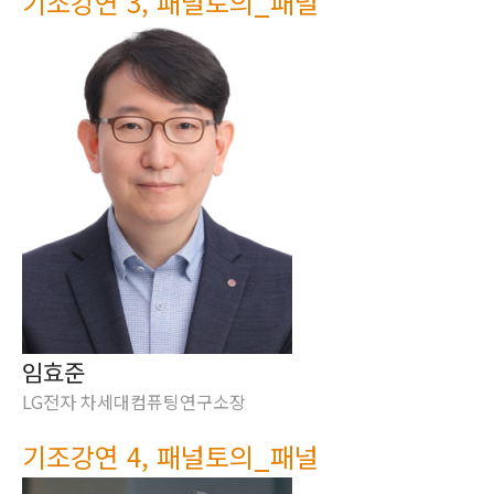
기조강연 3, 패널토의_패널
임효준
LG전자 차세대컴퓨팅연구소장
기조강연 4, 패널토의_패널