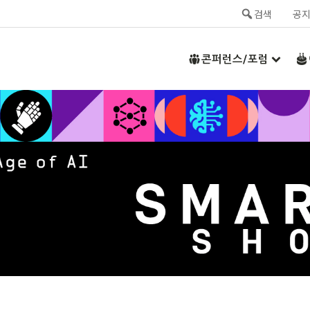
검색
공
콘퍼런스/포럼