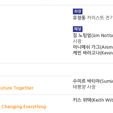
좌장
유창동
카이스트 전기
패널
짐 노팅엄(Jim Notti
사장
아니메쉬 가그(Anime
케빈 바라고나(Kevin 
수미르 바티아(Sumir 
태평양 사장
 Future Together
키스 위텍(Keith Wit
d Changing Everything