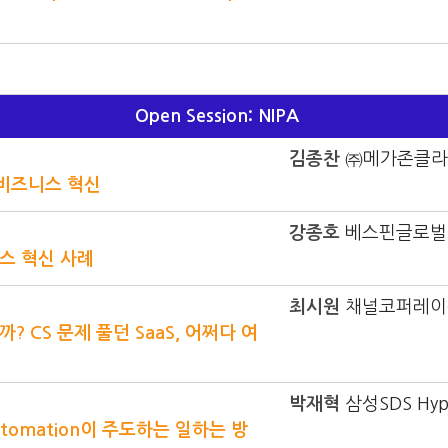
Open Session: NIPA
김종찬
㈜메가존클라우
 비즈니스 혁신
강종호
베스핀글로벌 
니스 혁신 사례
최시원
채널코퍼레이션
? CS 문제 풀던 SaaS, 어쩌다 여
박재혁
삼성SDS Hy
utomation이 주도하는 일하는 방