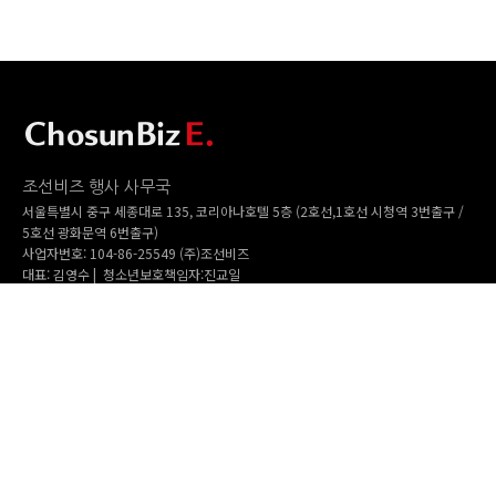
조선비즈 행사 사무국
서울특별시 중구 세종대로 135, 코리아나호텔 5층 (2호선,1호선 시청역 3번출구 /
5호선 광화문역 6번출구)
사업자번호: 104-86-25549 (주)조선비즈
대표: 김영수 | 청소년보호책임자:진교일
TEL. 02-724-6157 | FAX. 02-724-6098
EMAIL : event@chosunbiz.com
FAMILY SITE