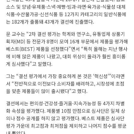
소스 및 양념·유제품·스낵·제빵·빙과·라면·육가공·식물성 대체
식품·수산물가공·신선식품 등 12가지 카테고리의 일반식품에
는 182개가 출품돼 43개가 결선에 진출했다.
문 교수는 “2차 결선 평가는 학계와 연구소, 유통업체 상품기
획자(MD) 등 전문가 8명이 모여 16개 부문에서 제품을 평가해
베스트(BEST) 제품을 선정했다”면서 “특히 올해는 지난 행사
에 비해 많은 제품이 나왔고, 대회 위상이 올라가 훨씬 흥미롭
게 심사했다”고 말했다.
그는 “결선 평가에서 가장 중요하게 본 것은 ‘혁신성’”이라면
서 “전반적으로 이전보다 소비자를 배려하고, 시장성에 초점
을 맞춘 제품들이 많이 출시됐다”고 했다.
결선에서는 편의성·건강성·즐거움·지속가능성 등 4가지 차별
화 속성을 평가했다. 제품별 10점 만점으로 심사단은 일체 상
의나 점수 공개를 하지 않고 평가했다. 베스트 제품은 심사단
평가 가운데 최고점과 최저점을 제외하고 나머지 점수를 평균
내 뽑았다.