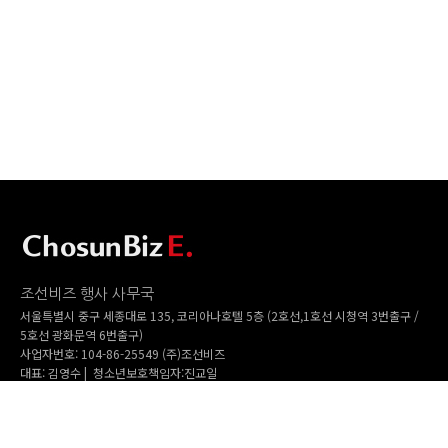
조선비즈 행사 사무국
서울특별시 중구 세종대로 135, 코리아나호텔 5층 (2호선,1호선 시청역 3번출구 /
5호선 광화문역 6번출구)
사업자번호: 104-86-25549 (주)조선비즈
대표: 김영수 | 청소년보호책임자:진교일
TEL. 02-724-6157 | FAX. 02-724-6098
EMAIL : event@chosunbiz.com