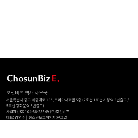
조선비즈 행사 사무국
서울특별시 중구 세종대로 135, 코리아나호텔 5층 (2호선,1호선 시청역 3번출구 /
5호선 광화문역 6번출구)
사업자번호: 104-86-25549 (주)조선비즈
대표: 김영수 | 청소년보호책임자:진교일
TEL. 02-724-6157 | FAX. 02-724-6098
EMAIL : event@chosunbiz.com