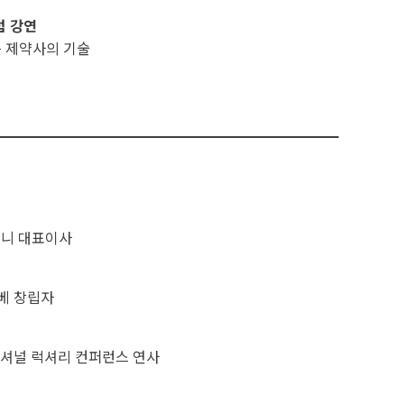
럼 강연
는 제약사의 기술
퍼니 대표이사
베 창립자
셔널 럭셔리 컨퍼런스 연사