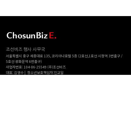
조선비즈 행사 사무국
서울특별시 중구 세종대로 135, 코리아나호텔 5층 (2호선,1호선 시청역 3번출구 /
5호선 광화문역 6번출구)
사업자번호: 104-86-25549 (주)조선비즈
대표: 김영수 | 청소년보호책임자:진교일
TEL. 02-724-6157 | FAX. 02-724-6098
EMAIL : event@chosunbiz.com
FAMILY SITE