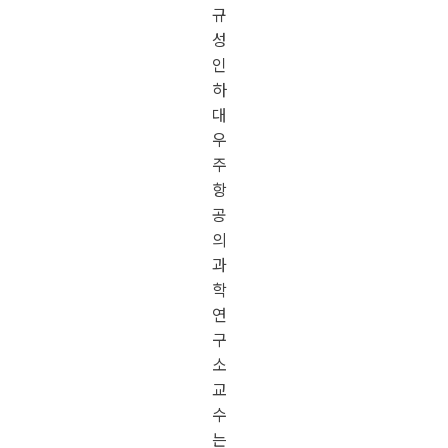
규
성
인
하
대
우
주
항
공
의
과
학
연
구
소
교
수
는