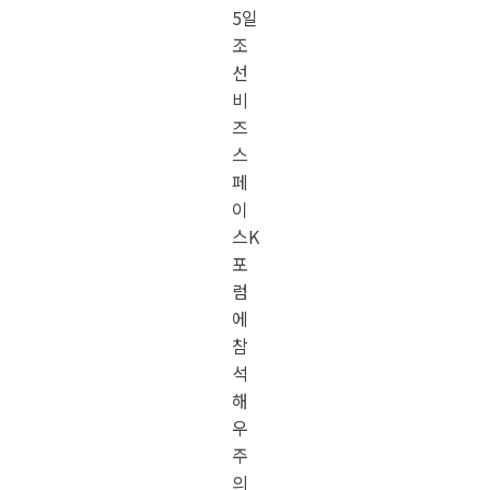
5일
조
선
비
즈
스
페
이
스K
포
럼
에
참
석
해
우
주
의