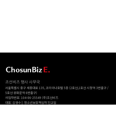
조선비즈 행사 사무국
서울특별시 중구 세종대로 135, 코리아나호텔 5층 (2호선,1호선 시청역 3번출구 /
5호선 광화문역 6번출구)
사업자번호: 104-86-25549 (주)조선비즈
대표: 김영수 | 청소년보호책임자:진교일
TEL. 02-724-6157 | FAX. 02-724-6098
EMAIL : event@chosunbiz.com