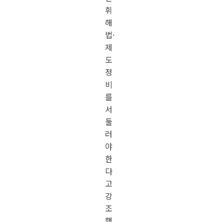
휘
해
법·
제
도
정
비
를
서
둘
러
야
한
다
고
강
조
했