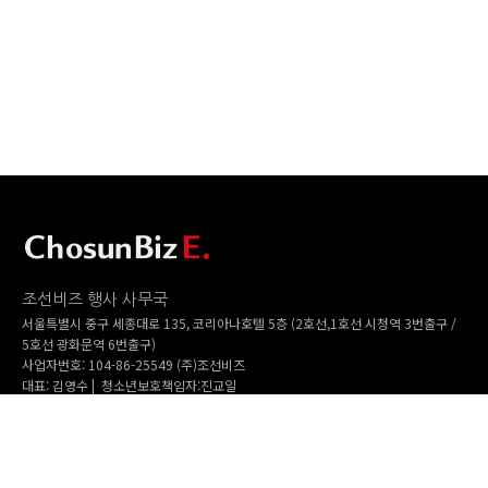
조선비즈 행사 사무국
서울특별시 중구 세종대로 135, 코리아나호텔 5층 (2호선,1호선 시청역 3번출구 /
5호선 광화문역 6번출구)
사업자번호: 104-86-25549 (주)조선비즈
대표: 김영수 | 청소년보호책임자:진교일
TEL. 02-724-6157 | FAX. 02-724-6098
EMAIL : event@chosunbiz.com
FAMILY SITE