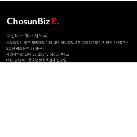
조선비즈 행사 사무국
서울특별시 중구 세종대로 135, 코리아나호텔 5층 (2호선,1호선 시청역 3번출구 /
5호선 광화문역 6번출구)
사업자번호: 104-86-25549 (주)조선비즈
대표: 김영수 | 청소년보호책임자:진교일
TEL. 02-724-6157 | FAX. 02-724-6098
EMAIL : event@chosunbiz.com
FAMILY SITE