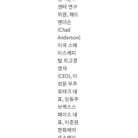
어로스페이스
(213,500원 ▲ 4,000 1.91%) 전무도 “우주 사
업은 연구개발(R&D) 중심에서 사업화 중심으로 옮겨갔다”며
“우주항공청이 제도와 법을 면밀히 살피고 우주경제로 갈 수
있도록 조치해줬으면 한다”고 말했다.
우주 인프라가 늘면서 국내 우주기업들의 사업 기회도 확대되
고 있다. 국내 제약사 보령과 미국 우주기업 액시엄 스페이스
(Axiom Space)의 합작법인 브랙스스페이스의 임동주 대표는
“인간 건강을 책임지는 헬스케어 회사로서 우주의학 기업들을
발굴하고 투자하는 휴먼인스페이스(Humans In Space) 챌린
지를 열고 있다”며 “국제우주정거장(ISS)에서 의학 실험을 할
수 있도록 적극 지원할 것”이라고 말했다.
우주 쓰레기 처리 기술을 개발하는 우주로테크 이성문 대표는
“미국 연방거래위원회(FTC)가 우주 물체 관리를 강제하는 법
안을 통과시켜 우주 쓰레기를 제거하지 못했을 때 벌금까지 내
야 한다”며 “위성을 폐기할 수 있는 적절한 방법을 개발해 벌
금이나 보험 가입보다 저렴한 해결책을 내겠다”고 밝혔다.