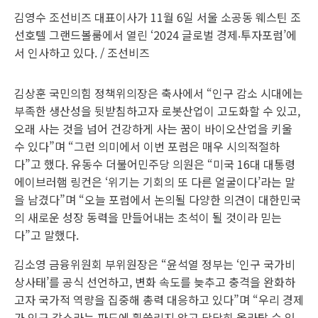
김영수 조선비즈 대표이사가 11월 6일 서울 소공동 웨스틴 조
선호텔 그랜드볼룸에서 열린 ‘2024 글로벌 경제‧투자포럼’에
서 인사하고 있다. / 조선비즈
김상훈 국민의힘 정책위의장은 축사에서 “인구 감소 시대에는
부족한 생산성을 뒷받침하고자 로봇산업이 고도화할 수 있고,
오래 사는 것을 넘어 건강하게 사는 꿈이 바이오산업을 키울
수 있다”며 “그런 의미에서 이번 포럼은 매우 시의적절하
다”고 했다. 유동수 더불어민주당 의원은 “미국 16대 대통령
에이브러햄 링컨은 ‘위기는 기회의 또 다른 얼굴이다’라는 말
을 남겼다”며 “오늘 포럼에서 논의될 다양한 의견이 대한민국
의 새로운 성장 동력을 만들어내는 초석이 될 것이라 믿는
다”고 말했다.
김소영 금융위원회 부위원장은 “윤석열 정부는 ‘인구 국가비
상사태’를 공식 선언하고, 변화 속도를 늦추고 충격을 완화하
고자 국가적 역량을 집중해 총력 대응하고 있다”며 “우리 경제
가 인구 감소라는 파도에 휩쓸리지 않고 당당히 올라탈 수 있