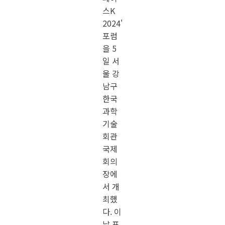
스K
2024'
포럼
을 5
일 서
울 강
남구
한국
과학
기술
회관
국제
회의
장에
서 개
최했
다. 이
날 포