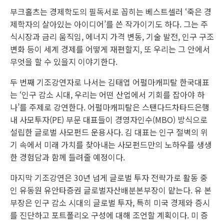
부크홀츠는 경제학도의 필독서로 꼽히는 베스트셀러 ‘죽은 경
제학자의 살아있는 아이디어’를 쓴 작가이기도 하다. 그는 주
식시장과 금리 움직임, 에너지 가격 변동, 기술 발전, 인구 구조
변화 등이 세계 경제를 어떻게 재편할지, 또 우리는 그 안에서
무엇을 할 수 있을지 이야기한다.
두 번째 기조강연자로 나서는 김태엽 어펄마캐피탈 한국대표
는 ‘인구 감소 시대, 우리는 어떤 산업에서 기회를 잡아야 하
나’를 주제로 강연한다. 어펄마캐피탈은 스탠다드차타드은행
내 사모투자(PE) 부문 대표들이 경영자인수(MBO) 방식으로
설립한 글로벌 사모펀드 운용사다. 김 대표는 인구 절벽의 위
기 속에서 미래 가치를 찾아내는 사모펀드만의 노하우를 생생
한 경험담과 함께 들려줄 예정이다.
마지막 기조강연은 30년 넘게 글로벌 투자 전략가로 활동 중
인 유동원 유안타증권 글로벌자산배분본부장이 맡는다. 유 본
부장은 인구 감소 시대의 글로벌 투자, 특히 미국 경제와 증시
를 진단하고 포트폴리오 구성에 대해 조언할 계획이다. 미 증