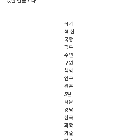
을 육
성하
려면
우주
인 양
성이
필수
적"이
라며
"한국
도 제
2의
우주
인을
키워
야 한
다"고
말했