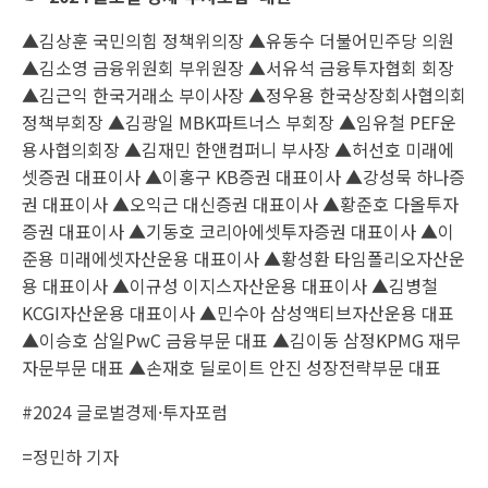
▲김상훈 국민의힘 정책위의장 ▲유동수 더불어민주당 의원
▲김소영 금융위원회 부위원장 ▲서유석 금융투자협회 회장
▲김근익 한국거래소 부이사장 ▲정우용 한국상장회사협의회
정책부회장 ▲김광일 MBK파트너스 부회장 ▲임유철 PEF운
용사협의회장 ▲김재민 한앤컴퍼니 부사장 ▲허선호 미래에
셋증권 대표이사 ▲이홍구 KB증권 대표이사 ▲강성묵 하나증
권 대표이사 ▲오익근 대신증권 대표이사 ▲황준호 다올투자
증권 대표이사 ▲기동호 코리아에셋투자증권 대표이사 ▲이
준용 미래에셋자산운용 대표이사 ▲황성환 타임폴리오자산운
용 대표이사 ▲이규성 이지스자산운용 대표이사 ▲김병철
KCGI자산운용 대표이사 ▲민수아 삼성액티브자산운용 대표
▲이승호 삼일PwC 금융부문 대표 ▲김이동 삼정KPMG 재무
자문부문 대표 ▲손재호 딜로이트 안진 성장전략부문 대표
#2024 글로벌경제·투자포럼
=정민하 기자