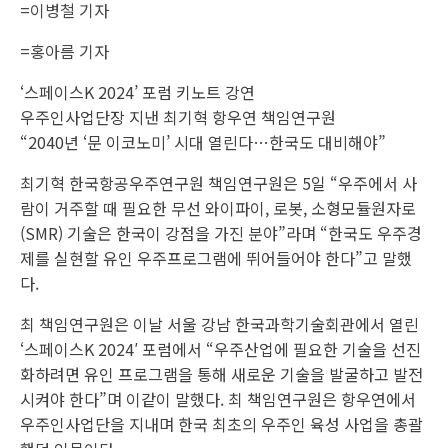
5일
서울
강남
한국
과학
기술
회관
에서
열린
'스페
이스
K: 리
부
트'에
서
"우주
산업