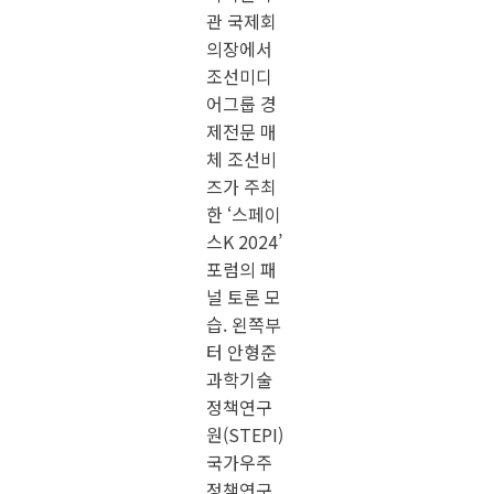
5일 오전 서울 강남구 한국과학기술회관 국제회의장에서 조선
미디어그룹 경제전문 매체 조선비즈가 주최한 ‘스페이스K
2024’ 포럼의 패널 토론 모습. 왼쪽부터 안형준 과학기술정책
연구원(STEPI) 국가우주정책연구센터 연구위원, 채드 앤더슨
(Chad Anderson) 미국 스페이스캐피털 최고경영자(CEO), 이
성문 우주로테크 대표, 임동주 브랙스스페이스 대표, 이준원
한화에어로스페이스 전무./조선비즈
국내외 우주 전문가들은 이날 새로운 비즈니스 모델의 탐색을
주제로 열린 토론에서 한국이 우주경제에서의 기회를 잡기 위
해 새로 개청한 우주항공청의 역할이 중요하다고 공통된 의견
을 내놨다.
채드 앤더슨 미국 스페이스 캐피털 최고경영자(CEO)는 “글로
벌 경제 상황이 녹록지 않은 상황에서 정부 예산과 민간이 결
합해서 성장하는 것이 중요하다”고 강조했다. 이준원
한화에