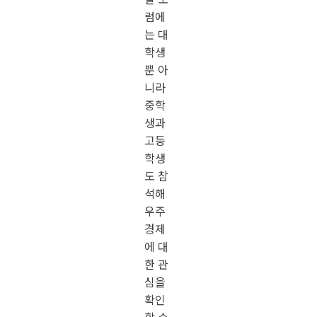
럼에
는 대
학생
뿐 아
니라
중학
생과
고등
학생
도 참
석해
우주
경제
에 대
한 관
심을
확인