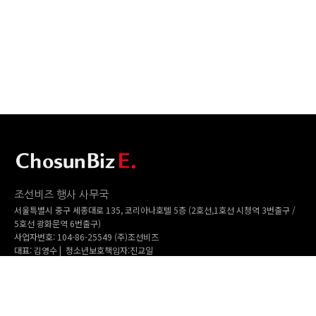
조선비즈 행사 사무국
서울특별시 중구 세종대로 135, 코리아나호텔 5층 (2호선,1호선 시청역 3번출구 /
5호선 광화문역 6번출구)
사업자번호: 104-86-25549 (주)조선비즈
대표: 김영수 | 청소년보호책임자:진교일
TEL. 02-724-6157 | FAX. 02-724-6098
EMAIL : event@chosunbiz.com
FAMILY SITE