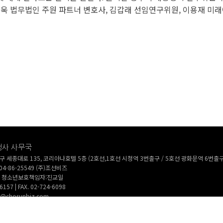
욱 법무법인 주원 파트너 변호사, 김갑래 선임연구위원, 이용재 미
행사 사무국
 세종대로 135, 코리아나호텔 5층 (2호선,1호선 시청역 3번출구 / 5호선 광화문역 6번출구
4-86-25549 (주)조선비즈
 | 청소년보호책임자:진교일
6157 | FAX. 02-724-6098
nt@chosunbiz.com