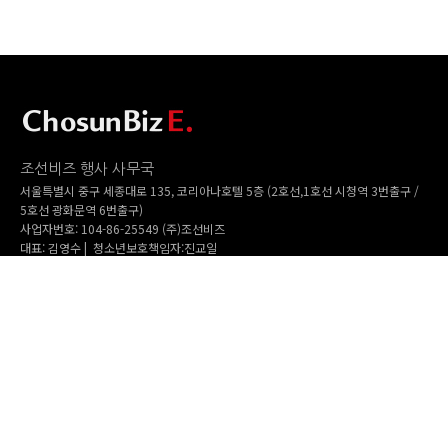
조선비즈 행사 사무국
서울특별시 중구 세종대로 135, 코리아나호텔 5층 (2호선,1호선 시청역 3번출구 /
5호선 광화문역 6번출구)
사업자번호: 104-86-25549 (주)조선비즈
대표: 김영수 | 청소년보호책임자:진교일
TEL. 02-724-6157 | FAX. 02-724-6098
EMAIL : event@chosunbiz.com
FAMILY SITE