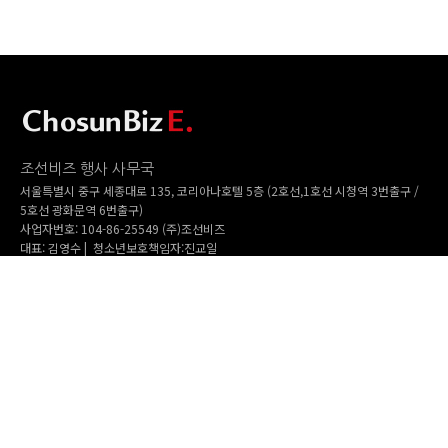
조선비즈 행사 사무국
서울특별시 중구 세종대로 135, 코리아나호텔 5층 (2호선,1호선 시청역 3번출구 /
5호선 광화문역 6번출구)
사업자번호: 104-86-25549 (주)조선비즈
대표: 김영수 | 청소년보호책임자:진교일
TEL. 02-724-6157 | FAX. 02-724-6098
EMAIL : event@chosunbiz.com
FAMILY SITE