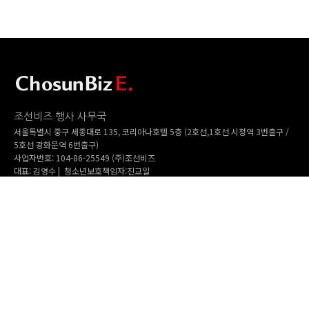
조선비즈 행사 사무국
서울특별시 중구 세종대로 135, 코리아나호텔 5층 (2호선,1호선 시청역 3번출구 /
5호선 광화문역 6번출구)
사업자번호: 104-86-25549 (주)조선비즈
대표: 김영수 | 청소년보호책임자:진교일
TEL. 02-724-6157 | FAX. 02-724-6098
EMAIL : event@chosunbiz.com
FAMILY SITE