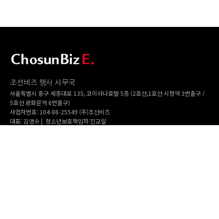
조선비즈 행사 사무국
서울특별시 중구 세종대로 135, 코리아나호텔 5층 (2호선,1호선 시청역 3번출구 /
5호선 광화문역 6번출구)
사업자번호: 104-86-25549 (주)조선비즈
대표: 김영수 | 청소년보호책임자:진교일
TEL. 02-724-6157 | FAX. 02-724-6098
EMAIL : event@chosunbiz.com
FAMILY SITE