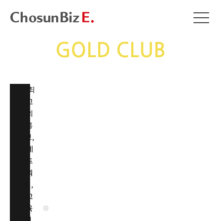
GOLD CLUB
"최
고
의
홍
보,
네
트
워
킹,
교
육
이