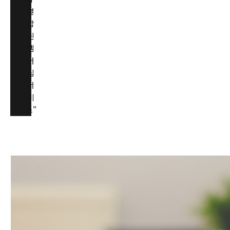
결
합
된
멤
버
십
서
비
스"