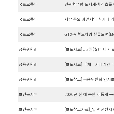
국토교통부
민관협업형 도시재생 리츠를
국토교통부
지방 주요 과열지역 실거래 기
국토교통부
GTX-A 철도차량 실물모형(Mo
금융위원회
[보도자료] 5.3일(월)부터
금융위원회
[보도자료] 「채무자대리인 
금융위원회
[보도참고] 금융위원회 인사
보건복지부
2020년 한 해 동안 새롭게 등
보건복지부
[보도참고자료]_일 평균환자 62