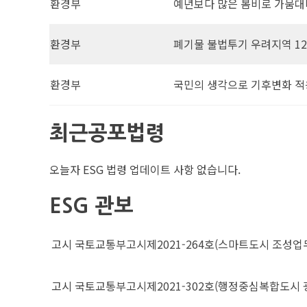
환경부
예년보다 많은 봄비로 가뭄대
환경부
폐기물 불법투기 우려지역 1
환경부
국민의 생각으로 기후변화 적
최근공포법령
오늘자 ESG 법령 업데이트 사항 없습니다.
ESG 관보
고시
국토교통부고시제2021-264호(스마트도시 조성업무
고시
국토교통부고시제2021-302호(행정중심복합도시 