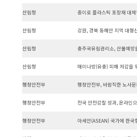
산림청
종이로 플라스틱 포장재 대
산림청
강원, 경북 동해안 지역 대형
산림청
충주국유림관리소, 산불예방을
산림청
매미나방(유충) 피해 저감을 
행정안전부
행정안전부, 바람직한 노사문
행정안전부
전국 안전감찰 성과, 온라인
행정안전부
아세안(ASEAN) 국가에 한