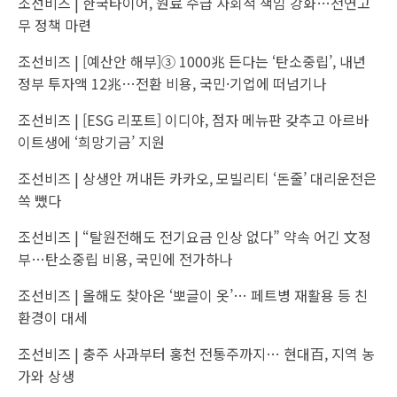
조선비즈 |
한국타이어, 원료 수급 사회적 책임 강화…천연고
무 정책 마련
조선비즈 |
[예산안 해부]③ 1000兆 든다는 ‘탄소중립’, 내년
정부 투자액 12兆…전환 비용, 국민·기업에 떠넘기나
조선비즈 |
[ESG 리포트] 이디야, 점자 메뉴판 갖추고 아르바
이트생에 ‘희망기금’ 지원
조선비즈 |
상생안 꺼내든 카카오, 모빌리티 ‘돈줄’ 대리운전은
쏙 뺐다
조선비즈 |
“탈원전해도 전기요금 인상 없다” 약속 어긴 文정
부…탄소중립 비용, 국민에 전가하나
조선비즈 |
올해도 찾아온 ‘뽀글이 옷’… 페트병 재활용 등 친
환경이 대세
조선비즈 |
충주 사과부터 홍천 전통주까지… 현대百, 지역 농
가와 상생