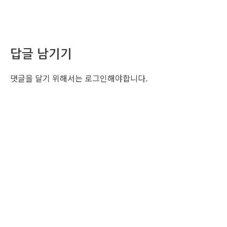
답글 남기기
댓글을 달기 위해서는
로그인
해야합니다.
조선비즈 행사 사무국
서울특별시 중구 세종대로 135, 코리아나호텔 5층 (2호선,1호선 시청역 3번출구 /
5호선 광화문역 6번출구)
사업자번호: 104-86-25549 (주)조선비즈
대표: 김영수 | 청소년보호책임자:진교일
TEL. 02-724-6157 | FAX. 02-724-6098
EMAIL : event@chosunbiz.com