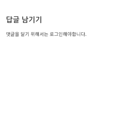
답글 남기기
댓글을 달기 위해서는
로그인
해야합니다.
조선비즈 행사 사무국
서울특별시 중구 세종대로 135, 코리아나호텔 5층 (2호선,1호선 시청역 3번출구 /
5호선 광화문역 6번출구)
사업자번호: 104-86-25549 (주)조선비즈
대표: 김영수 | 청소년보호책임자:진교일
TEL. 02-724-6157 | FAX. 02-724-6098
EMAIL : event@chosunbiz.com
FAMILY SITE