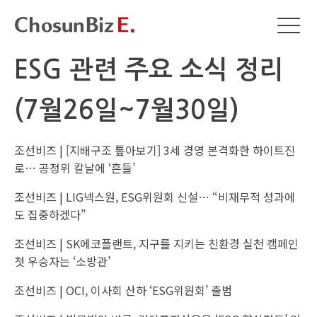
ESG 관련 주요 소식 정리
(7월26일~7월30일)
조선비즈 |
[지배구조 톺아보기] 3세 경영 본격화한 하이트진
로… 공정위 칼날에 ‘흔들’
조선비즈 |
LIG넥스원, ESG위원회 신설… “비재무적 성과에
도 집중하겠다”
조선비즈 |
SK에코플랜트, 지구를 지키는 친환경 실천 캠페인
첫 우승자는 ‘소방관’
조선비즈 |
OCI, 이사회 산하 ‘ESG위원회’ 출범