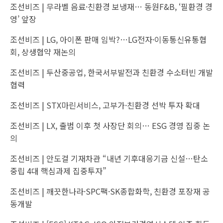
조선비즈 |
무라벨 음료·친환경 보냉재… 동원F&B, ‘필환경 경
영’ 앞장
조선비즈 |
LG, 아이폰 판매 임박?…LG전자·이동통신유통협
회, 상생협약 재논의
조선비즈 |
두산중공업, 한국서부발전과 친환경 수소터빈 개발
협력
조선비즈 |
STX마린서비스, 고부가·친환경 선박 투자 확대
조선비즈 |
LX, 출범 이후 첫 사장단 회의… ESG 경영 집중 논
의
조선비즈 |
안도걸 기재차관 “내년 기후대응기금 신설…탄소
중립 4대 핵심과제 집중투자”
조선비즈 |
깨끗한나라·SPC팩·SK종합화학, 친환경 포장재 공
동개발