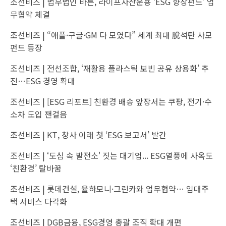
조선비즈 |
법무법인 바른, 라이프자산운용 ‘ESG 향상펀드’ 업
무협약 체결
조선비즈 |
“애플·구글·GM 다 모였다” 세계 최대 脫석탄 사모
펀드 등장
조선비즈 |
전선조합, ‘재활용 플라스틱 보빈 공유 상용화’ 추
진…ESG 경영 확대
조선비즈 |
[ESG 리포트] 친환경 배송 앞장서는 쿠팡, 전기·수
소차 도입 잰걸음
조선비즈 |
KT, 창사 이래 첫 ‘ESG 보고서’ 발간
조선비즈 |
‘도심 속 발전소' 짓는 대기업... ESG열풍에 사옥도
‘친환경’ 탈바꿈
조선비즈 |
롯데건설, 율하모니·그린카와 업무협약… 임대주
택 서비스 다각화
조선비즈 |
DGB금융, ESG경영 총괄 조직 확대 개편