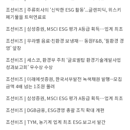
조선비즈 |
주류회사의 ‘신박한 ESG 활동‘...글렌피딕, 위스키
폐기물을 트럭연료로
조선비즈 |
삼성증권, MSCI ESG 평가 A등급 획득…업계 최초
조선비즈 |
무라벨 음료·친환경 보냉재… 동원F&B, ‘필환경 경
영’ 앞장
조선비즈 |
세스코, 환경부 주최 ‘글로벌탑 환경기술개발사업
성과보고회’ 우수상 수상
조선비즈 |
미래에셋증권, 한국서부발전 녹색채권 발행···모집
금액 4배 넘는 1조원 몰려
조선비즈 |
삼성증권, MSCI ESG 평가 A등급 획득…업계 최초
조선비즈 |
DGB금융, ESG경영 총괄 조직 확대 개편
조선비즈 |
TYM, 농기계 업계 최초 ESG 보고서 발간