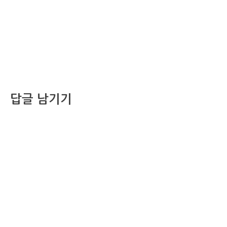
답글 남기기
댓글을 달기 위해서는
로그인
해야합니다.
조선비즈 행사 사무국
서울특별시 중구 세종대로 135, 코리아나호텔 5층 (2호선,1호선 시청역 3번출구 /
5호선 광화문역 6번출구)
사업자번호: 104-86-25549 (주)조선비즈