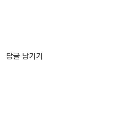
답글 남기기
댓글을 달기 위해서는
로그인
해야합니다.
조선비즈 행사 사무국
서울특별시 중구 세종대로 135, 코리아나호텔 5층 (2호선,1호선 시청역 3번출구 /
5호선 광화문역 6번출구)
사업자번호: 104-86-25549 (주)조선비즈