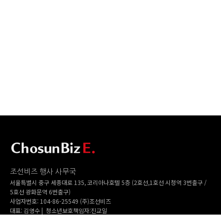
조선비즈 행사 사무국
서울특별시 중구 세종대로 135, 코리아나호텔 5층 (2호선,1호선 시청역 3번출구 /
5호선 광화문역 6번출구)
사업자번호: 104-86-25549 (주)조선비즈
대표: 김영수 | 청소년보호책임자:진교일
TEL. 02-724-6157 | FAX. 02-724-6098