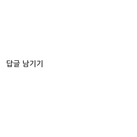
답글 남기기
댓글을 달기 위해서는
로그인
해야합니다.
조선비즈 행사 사무국
서울특별시 중구 세종대로 135, 코리아나호텔 5층 (2호선,1호선 시청역 3번출구 /
5호선 광화문역 6번출구)