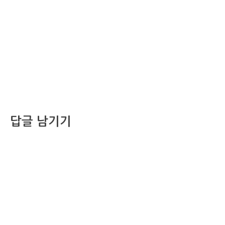
답글 남기기
댓글을 달기 위해서는
로그인
해야합니다.
조선비즈 행사 사무국