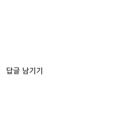
답글 남기기
댓글을 달기 위해서는
로그인
해야합니다.
조선비즈 행사 사무국
서울특별시 중구 세종대로 135, 코리아나호텔 5층 (2호선,1호선 시청역 3번출구 /