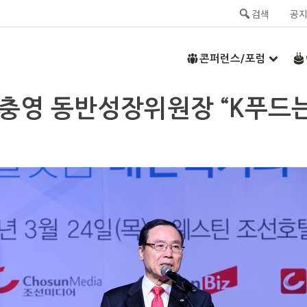
검색
공
콘퍼런스/포럼
안충영 동반성장위원장 “K푸드