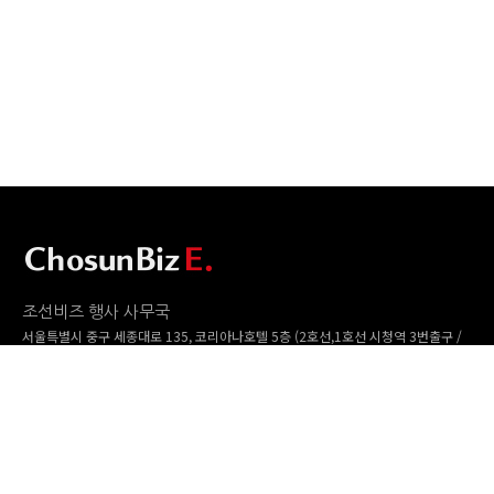
조선비즈 행사 사무국
서울특별시 중구 세종대로 135, 코리아나호텔 5층 (2호선,1호선 시청역 3번출구 /
5호선 광화문역 6번출구)
사업자번호: 104-86-25549 (주)조선비즈
대표: 김영수 | 청소년보호책임자:진교일
TEL. 02-724-6157 | FAX. 02-724-6098
EMAIL : event@chosunbiz.com
FAMILY SITE