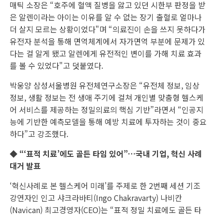
매틱 소장은 “호주에 혈액 질병을 앓고 있던 시한부 판정을 받
은 알렌이라는 아이는 이유를 알 수 없는 장기 출혈로 얼마나
더 살지 모르는 상황이었다"며 “의료진이 손을 쓰지 못하다가
유전자 분석을 통해 면역체계에서 자가면역 부분에 문제가 있
다는 걸 알게 됐고 알렌에게 유전적인 변이를 가해 치료 효과
를 볼 수 있었다"고 덧붙였다.
박웅양 삼성서울병원 유전체연구소장은 “유전체 정보, 임상
정보, 생활 정보는 전 생애 주기에 걸쳐 개인별 맞춤형 헬스케
어 서비스를 제공하는 정밀의료의 핵심 기반”라면서 “인공지
능에 기반한 예측모델을 통해 예방 치료에 투자하는 것이 중요
하다”고 강조했다.
◆ “‘표적 치료’에도 골든 타임 있어”…국내 기업, 혁신 사례
대거 발표
‘혁신사례로 본 헬스케어 미래'를 주제로 한 2번째 세션 기조
강연자인 인고 샤크라바티(Ingo Chakravarty) 나비칸
(Navican) 최고경영자(CEO)는 “표적 정밀 치료에도 골든 타