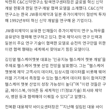
박찬희 C&C신약연구소 탐색연구센터장은 글로벌 혁신 신약
개발 현황과 한일 연구·개발 협력 모델을 소개했다. C&C신약
연구소는 한국 JW중외제약과 일본 쥬가이제약이 절반씩 투자
해 1992년부터 혁신 신약 개발을 연구해 온 기업이다.
JW중외제약이 보유한 인재들이 쥬가이제약의 연구 노하우를
공유받아 협력해 연구하고 있다. 한국 제약사의 연구 인력과
일본의 주요 연구 기술이 협력한 모델로 순전히 연구만을 위한
이런 협력 형태는 세계에서 찾아보기 힘든 모델이다.
김민열 헬스케어챗봇 대표는 ‘인공지능 헬스케어 챗봇 개발’을
주제로 헬스케어 챗봇 산업 전망을 발표했다. 그는 “헬스케어
챗봇에 제약 고객사의 데이터, 임상시험 데이터를 비롯해 웨어
러블 기기에서 측정할 수 있는 헬스케어 데이터 등이 합쳐지면
헬스케어 챗봇 산업의 성장 가능성이 높다”며 “이런 것들은 구
글, 페이스북, 아마존 등 세계적인 IT(정보기술) 회사와 제약
사, 병원 등과 협력해야 이뤄질 수 있다”고 말했다.
전복환 대웅제약 바이오센터장은 “‘지난해 설립된 대웅 바이