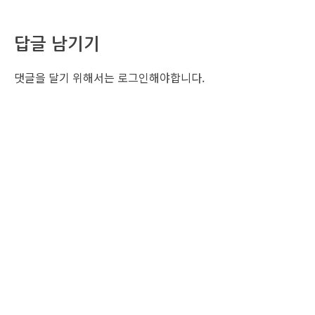
답글 남기기
댓글을 달기 위해서는
로그인
해야합니다.
조선비즈 행사 사무국
서울특별시 중구 세종대로 135, 코리아나호텔 5층 (2호선,1호선 시청역 3번출구 /
5호선 광화문역 6번출구)
사업자번호: 104-86-25549 (주)조선비즈
대표: 김영수 | 청소년보호책임자:진교일
TEL. 02-724-6157 | FAX. 02-724-6098
EMAIL : event@chosunbiz.com
FAMILY SITE