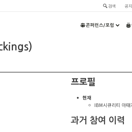
검색
공
콘퍼런스/포럼
kings)
프로필
현재
IBM시큐리티 아태
과거 참여 이력