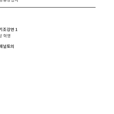
기조강연 1
성 혁명
패널토의