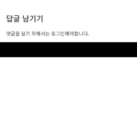
답글 남기기
댓글을 달기 위해서는
로그인
해야합니다.
조선비즈 행사 사무국
서울특별시 중구 세종대로 135, 코리아나호텔 5층 (2호선,1호선 시청역 3번출구 /
5호선 광화문역 6번출구)
사업자번호: 104-86-25549 (주)조선비즈
대표: 김영수 | 청소년보호책임자:진교일
TEL. 02-724-6157 | FAX. 02-724-6098
EMAIL : event@chosunbiz.com
FAMILY SITE