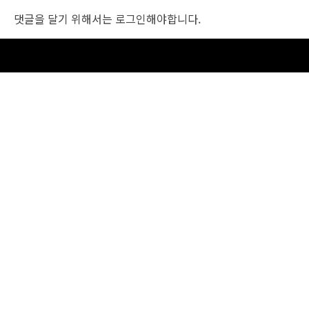
댓글을 달기 위해서는
로그인
해야합니다.
조선비즈 행사 사무국
서울특별시 중구 세종대로 135, 코리아나호텔 5층 (2호선,1호선 시청역 3번출구 /
5호선 광화문역 6번출구)
사업자번호: 104-86-25549 (주)조선비즈
대표: 김영수 | 청소년보호책임자:진교일
TEL. 02-724-6157 | FAX. 02-724-6098
EMAIL : event@chosunbiz.com
FAMILY SITE