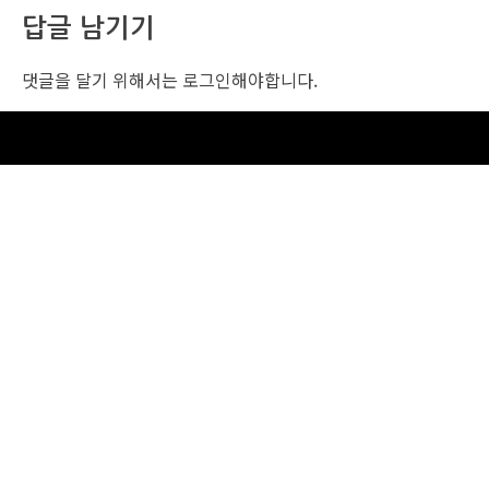
답글 남기기
댓글을 달기 위해서는
로그인
해야합니다.
조선비즈 행사 사무국
서울특별시 중구 세종대로 135, 코리아나호텔 5층 (2호선,1호선 시청역 3번출구 /
5호선 광화문역 6번출구)
사업자번호: 104-86-25549 (주)조선비즈
대표: 김영수 | 청소년보호책임자:진교일
TEL. 02-724-6157 | FAX. 02-724-6098
EMAIL : event@chosunbiz.com
FAMILY SITE