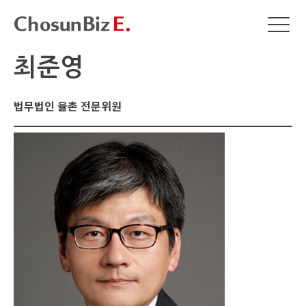
최준영
법무법인 율촌 전문위원