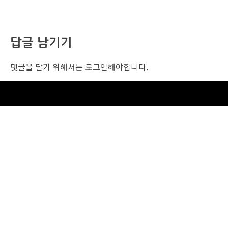
답글 남기기
댓글을 달기 위해서는
로그인
해야합니다.
조선비즈 행사 사무국
서울특별시 중구 세종대로 135, 코리아나호텔 5층 (2호선,1호선 시청역 3번출구 /
5호선 광화문역 6번출구)
사업자번호: 104-86-25549 (주)조선비즈
대표: 김영수 | 청소년보호책임자:진교일
TEL. 02-724-6157 | FAX. 02-724-6098
EMAIL : event@chosunbiz.com
FAMILY SITE