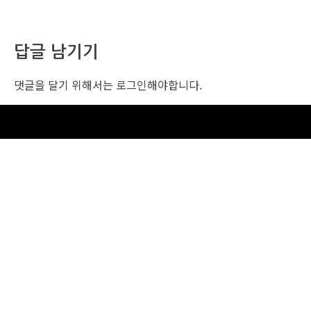
답글 남기기
댓글을 달기 위해서는
로그인
해야합니다.
조선비즈 행사 사무국
서울특별시 중구 세종대로 135, 코리아나호텔 5층 (2호선,1호선 시청역 3번출구 /
5호선 광화문역 6번출구)
사업자번호: 104-86-25549 (주)조선비즈
대표: 김영수 | 청소년보호책임자:진교일
TEL. 02-724-6157 | FAX. 02-724-6098
EMAIL : event@chosunbiz.com
FAMILY SITE