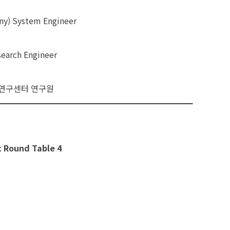
y) System Engineer
earch Engineer
연구센터 연구원
t Round Table 4