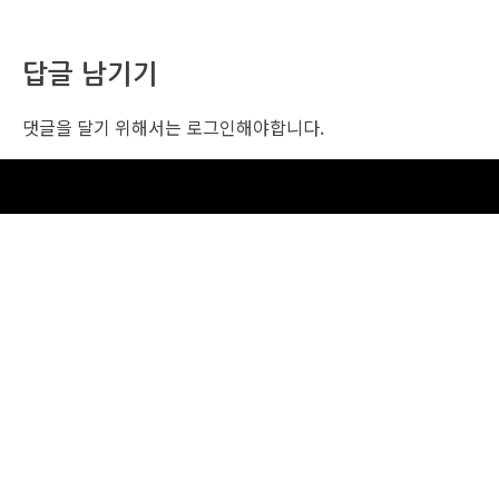
답글 남기기
댓글을 달기 위해서는
로그인
해야합니다.
조선비즈 행사 사무국
서울특별시 중구 세종대로 135, 코리아나호텔 5층 (2호선,1호선 시청역 3번출구 /
5호선 광화문역 6번출구)
사업자번호: 104-86-25549 (주)조선비즈
대표: 김영수 | 청소년보호책임자:진교일
TEL. 02-724-6157 | FAX. 02-724-6098
EMAIL : event@chosunbiz.com
FAMILY SITE