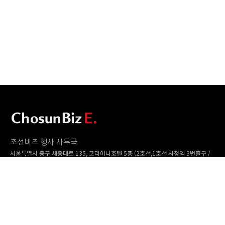
조선비즈 행사 사무국
서울특별시 중구 세종대로 135, 코리아나호텔 5층 (2호선,1호선 시청역 3번출구 /
5호선 광화문역 6번출구)
사업자번호: 104-86-25549 (주)조선비즈
대표: 김영수 | 청소년보호책임자:진교일
TEL. 02-724-6157 | FAX. 02-724-6098
EMAIL : event@chosunbiz.com
FAMILY SITE