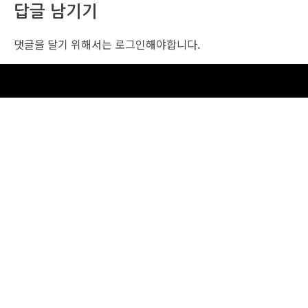
답글 남기기
댓글을 달기 위해서는
로그인
해야합니다.
조선비즈 행사 사무국
서울특별시 중구 세종대로 135, 코리아나호텔 5층 (2호선,1호선 시청역 3번출구 /
5호선 광화문역 6번출구)
사업자번호: 104-86-25549 (주)조선비즈
대표: 김영수 | 청소년보호책임자:진교일
TEL. 02-724-6157 | FAX. 02-724-6098
EMAIL : event@chosunbiz.com
FAMILY SITE