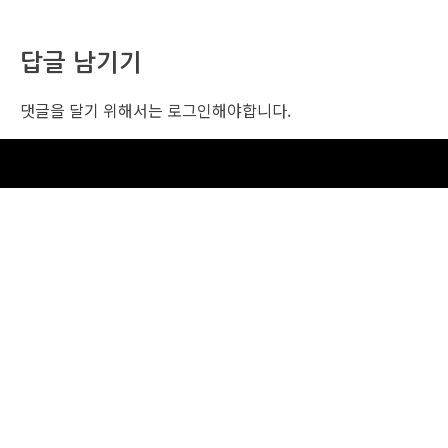
답글 남기기
댓글을 달기 위해서는
로그인
해야합니다.
조선비즈 행사 사무국
서울특별시 중구 세종대로 135, 코리아나호텔 5층 (2호선,1호선 시청역 3번출구 /
5호선 광화문역 6번출구)
사업자번호: 104-86-25549 (주)조선비즈
대표: 김영수 | 청소년보호책임자:진교일
TEL. 02-724-6157 | FAX. 02-724-6098
EMAIL : event@chosunbiz.com
FAMILY SITE