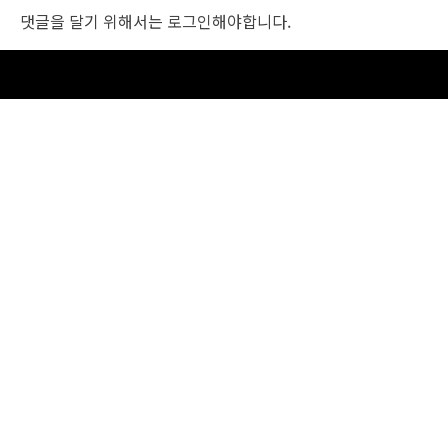
댓글을 달기 위해서는
로그인
해야합니다.
조선비즈 행사 사무국
서울특별시 중구 세종대로 135, 코리아나호텔 5층 (2호선,1호선 시청역 3번출구 /
5호선 광화문역 6번출구)
사업자번호: 104-86-25549 (주)조선비즈
대표: 김영수 | 청소년보호책임자:진교일
TEL. 02-724-6157 | FAX. 02-724-6098
EMAIL : event@chosunbiz.com
FAMILY SITE