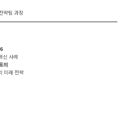
전략팀 과장
6
혁신 사례
널토의
의 미래 전략