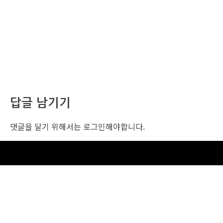
답글 남기기
댓글을 달기 위해서는
로그인
해야합니다.
조선비즈 행사 사무국
서울특별시 중구 세종대로 135, 코리아나호텔 5층 (2호선,1호선 시청역 3번출구 /
5호선 광화문역 6번출구)