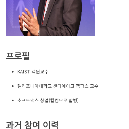
프로필
KAIST 객원교수
캘리포니아대학교 샌디에이고 캠퍼스 교수
소프트맥스 창업(퀼컴으로 합병)
과거 참여 이력