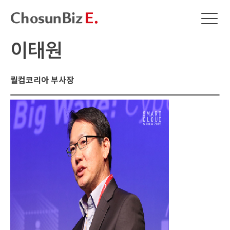
이태원
퀄컴코리아 부사장