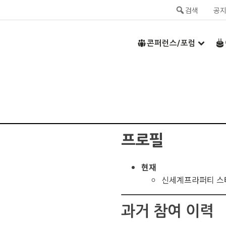
검색
공
콘퍼런스/포럼
프로필
현재
신세계프라퍼티 스
과거 참여 이력