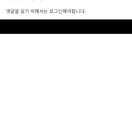
댓글을 달기 위해서는
로그인
해야합니다.
조선비즈 행사 사무국
서울특별시 중구 세종대로 135, 코리아나호텔 5층 (2호선,1호선 시청역 3번출구 /
5호선 광화문역 6번출구)
사업자번호: 104-86-25549 (주)조선비즈
대표: 김영수 | 청소년보호책임자:진교일
TEL. 02-724-6157 | FAX. 02-724-6098
EMAIL : event@chosunbiz.com
FAMILY SITE